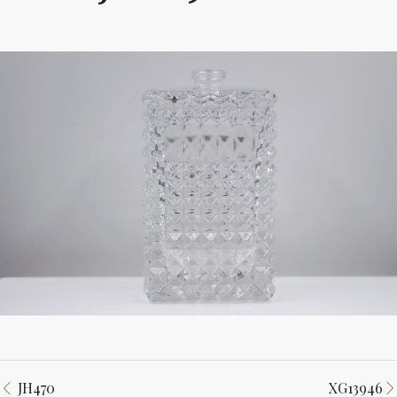
JH470
XG13946