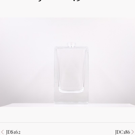
JDS162
JDC186