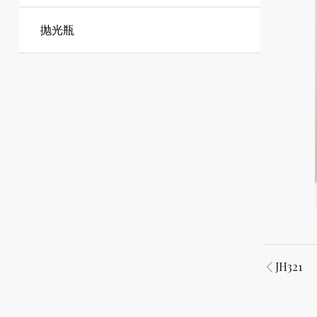
抛光瓶
JH321