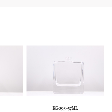
KG093-57ML