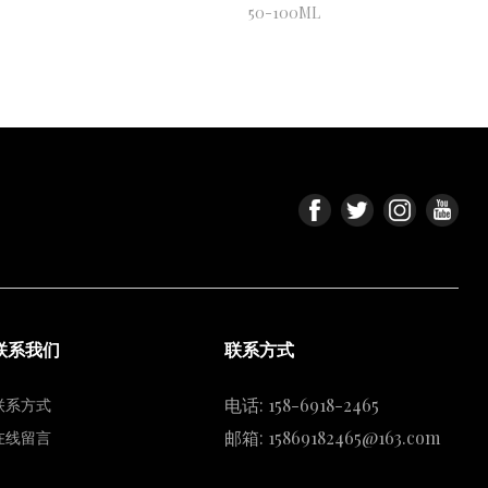
50-100ML
联系我们
联系方式
电话: 158-6918-2465
联系方式
邮箱: 15869182465@163.com
在线留言